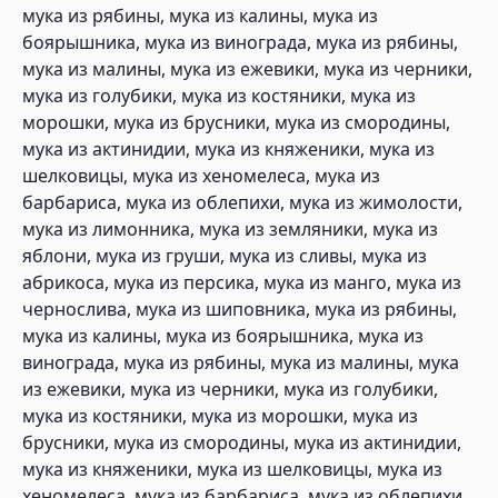
мука из рябины, мука из калины, мука из
боярышника, мука из винограда, мука из рябины,
мука из малины, мука из ежевики, мука из черники,
мука из голубики, мука из костяники, мука из
морошки, мука из брусники, мука из смородины,
мука из актинидии, мука из княженики, мука из
шелковицы, мука из хеномелеса, мука из
барбариса, мука из облепихи, мука из жимолости,
мука из лимонника, мука из земляники, мука из
яблони, мука из груши, мука из сливы, мука из
абрикоса, мука из персика, мука из манго, мука из
чернослива, мука из шиповника, мука из рябины,
мука из калины, мука из боярышника, мука из
винограда, мука из рябины, мука из малины, мука
из ежевики, мука из черники, мука из голубики,
мука из костяники, мука из морошки, мука из
брусники, мука из смородины, мука из актинидии,
мука из княженики, мука из шелковицы, мука из
хеномелеса, мука из барбариса, мука из облепихи,