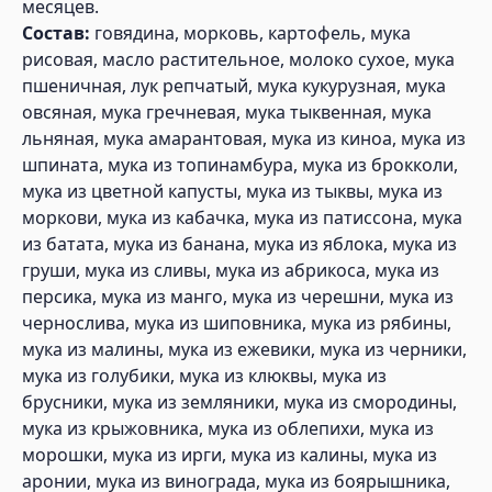
месяцев.
Состав:
говядина, морковь, картофель, мука
рисовая, масло растительное, молоко сухое, мука
пшеничная, лук репчатый, мука кукурузная, мука
овсяная, мука гречневая, мука тыквенная, мука
льняная, мука амарантовая, мука из киноа, мука из
шпината, мука из топинамбура, мука из брокколи,
мука из цветной капусты, мука из тыквы, мука из
моркови, мука из кабачка, мука из патиссона, мука
из батата, мука из банана, мука из яблока, мука из
груши, мука из сливы, мука из абрикоса, мука из
персика, мука из манго, мука из черешни, мука из
чернослива, мука из шиповника, мука из рябины,
мука из малины, мука из ежевики, мука из черники,
мука из голубики, мука из клюквы, мука из
брусники, мука из земляники, мука из смородины,
мука из крыжовника, мука из облепихи, мука из
морошки, мука из ирги, мука из калины, мука из
аронии, мука из винограда, мука из боярышника,