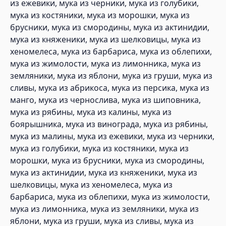
из ежевики, мука из черники, мука из голубики,
мука из костяники, мука из морошки, мука из
брусники, мука из смородины, мука из актинидии,
мука из княженики, мука из шелковицы, мука из
хеномелеса, мука из барбариса, мука из облепихи,
мука из жимолости, мука из лимонника, мука из
земляники, мука из яблони, мука из груши, мука из
сливы, мука из абрикоса, мука из персика, мука из
манго, мука из чернослива, мука из шиповника,
мука из рябины, мука из калины, мука из
боярышника, мука из винограда, мука из рябины,
мука из малины, мука из ежевики, мука из черники,
мука из голубики, мука из костяники, мука из
морошки, мука из брусники, мука из смородины,
мука из актинидии, мука из княженики, мука из
шелковицы, мука из хеномелеса, мука из
барбариса, мука из облепихи, мука из жимолости,
мука из лимонника, мука из земляники, мука из
яблони, мука из груши, мука из сливы, мука из