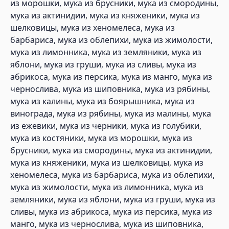
из морошки, мука из брусники, мука из смородины,
мука из актинидии, мука из княженики, мука из
шелковицы, мука из хеномелеса, мука из
барбариса, мука из облепихи, мука из жимолости,
мука из лимонника, мука из земляники, мука из
яблони, мука из груши, мука из сливы, мука из
абрикоса, мука из персика, мука из манго, мука из
чернослива, мука из шиповника, мука из рябины,
мука из калины, мука из боярышника, мука из
винограда, мука из рябины, мука из малины, мука
из ежевики, мука из черники, мука из голубики,
мука из костяники, мука из морошки, мука из
брусники, мука из смородины, мука из актинидии,
мука из княженики, мука из шелковицы, мука из
хеномелеса, мука из барбариса, мука из облепихи,
мука из жимолости, мука из лимонника, мука из
земляники, мука из яблони, мука из груши, мука из
сливы, мука из абрикоса, мука из персика, мука из
манго, мука из чернослива, мука из шиповника,