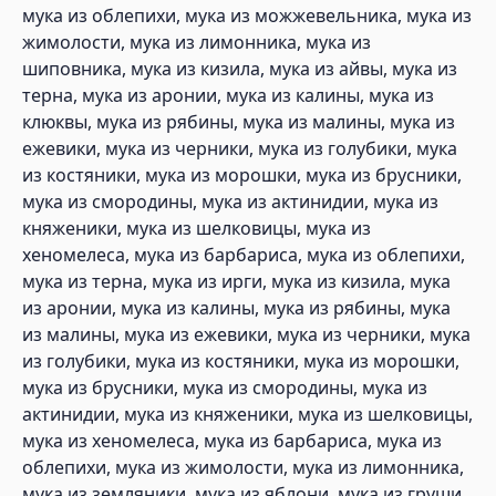
мука из облепихи, мука из можжевельника, мука из
жимолости, мука из лимонника, мука из
шиповника, мука из кизила, мука из айвы, мука из
терна, мука из аронии, мука из калины, мука из
клюквы, мука из рябины, мука из малины, мука из
ежевики, мука из черники, мука из голубики, мука
из костяники, мука из морошки, мука из брусники,
мука из смородины, мука из актинидии, мука из
княженики, мука из шелковицы, мука из
хеномелеса, мука из барбариса, мука из облепихи,
мука из терна, мука из ирги, мука из кизила, мука
из аронии, мука из калины, мука из рябины, мука
из малины, мука из ежевики, мука из черники, мука
из голубики, мука из костяники, мука из морошки,
мука из брусники, мука из смородины, мука из
актинидии, мука из княженики, мука из шелковицы,
мука из хеномелеса, мука из барбариса, мука из
облепихи, мука из жимолости, мука из лимонника,
мука из земляники, мука из яблони, мука из груши,