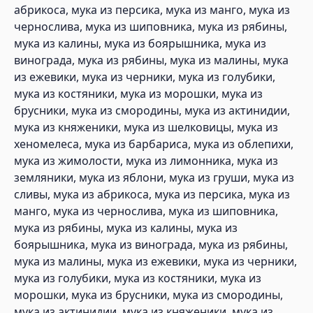
абрикоса, мука из персика, мука из манго, мука из
чернослива, мука из шиповника, мука из рябины,
мука из калины, мука из боярышника, мука из
винограда, мука из рябины, мука из малины, мука
из ежевики, мука из черники, мука из голубики,
мука из костяники, мука из морошки, мука из
брусники, мука из смородины, мука из актинидии,
мука из княженики, мука из шелковицы, мука из
хеномелеса, мука из барбариса, мука из облепихи,
мука из жимолости, мука из лимонника, мука из
земляники, мука из яблони, мука из груши, мука из
сливы, мука из абрикоса, мука из персика, мука из
манго, мука из чернослива, мука из шиповника,
мука из рябины, мука из калины, мука из
боярышника, мука из винограда, мука из рябины,
мука из малины, мука из ежевики, мука из черники,
мука из голубики, мука из костяники, мука из
морошки, мука из брусники, мука из смородины,
мука из актинидии, мука из княженики, мука из