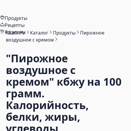
Продукты
Рецепты
Рационы
КБЖУ.РУ
Каталог
Продукты
Пирожное
воздушное с кремом
"Пирожное
воздушное с
кремом"
кбжу на 100
грамм.
Калорийность,
белки, жиры,
углеводы