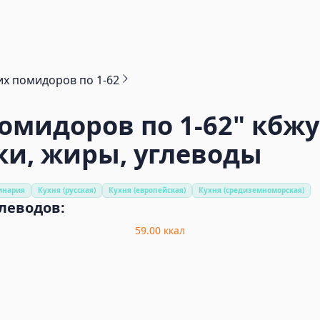
их помидоров по 1-62
помидоров по 1-62"
кбжу
ки, жиры, углеводы
инария
Кухня (русская)
Кухня (европейская)
Кухня (средиземноморская)
глеводов:
59.00
ккал