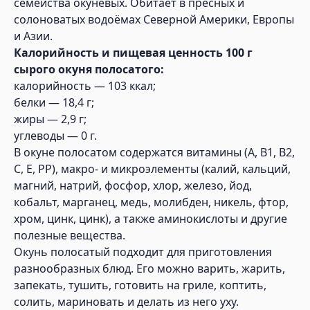
семейства окуневых. Обитает в пресных и
солоноватых водоёмах Северной Америки, Европы
и Азии.
Калорийность и пищевая ценность 100 г
сырого окуня полосатого:
калорийность — 103 ккал;
белки — 18,4 г;
жиры — 2,9 г;
углеводы — 0 г.
В окуне полосатом содержатся витамины (A, B1, B2,
C, E, PP), макро- и микроэлементы (калий, кальций,
магний, натрий, фосфор, хлор, железо, йод,
кобальт, марганец, медь, молибден, никель, фтор,
хром, цинк, цинк), а также аминокислоты и другие
полезные вещества.
Окунь полосатый подходит для приготовления
разнообразных блюд. Его можно варить, жарить,
запекать, тушить, готовить на гриле, коптить,
солить, мариновать и делать из него уху.