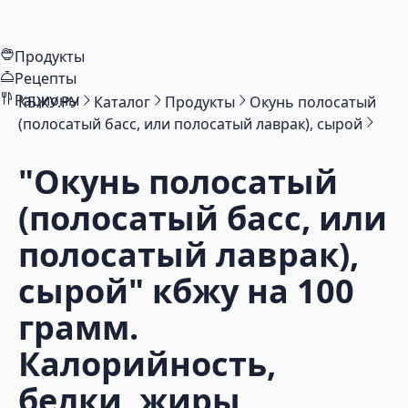
Продукты
Рецепты
Рационы
КБЖУ.РУ
Каталог
Продукты
Окунь полосатый
(полосатый басс, или полосатый лаврак), сырой
"Окунь полосатый
(полосатый басс, или
полосатый лаврак),
сырой"
кбжу на 100
грамм.
Калорийность,
белки, жиры,