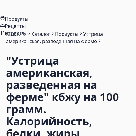
Продукты
Рецепты
Рационы
КБЖУ.РУ
Каталог
Продукты
Устрица
американская, разведенная на ферме
"Устрица
американская,
разведенная на
ферме"
кбжу на 100
грамм.
Калорийность,
белки, жиры,