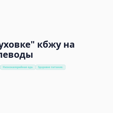
духовке"
кбжу на
глеводы
Низкокалорийная еда.
Здоровое питание.