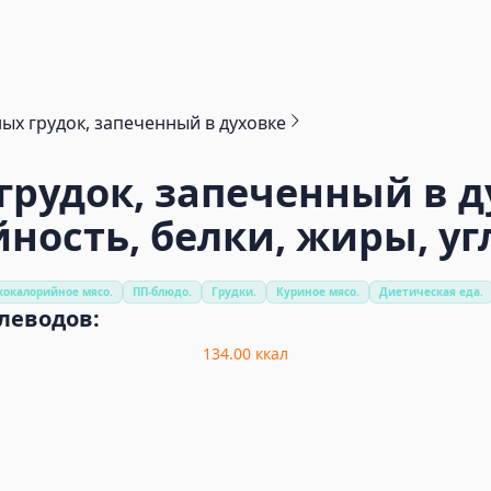
ных грудок, запеченный в духовке
 грудок, запеченный в 
йность, белки, жиры, у
кокалорийное мясо.
ПП-блюдо.
Грудки.
Куриное мясо.
Диетическая еда.
глеводов:
134.00
ккал