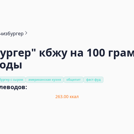
чизбургер
бургер"
кбжу на 100 гра
воды
бургер с сыром
американская кухня
общепит
фаст-фуд
глеводов:
263.00
ккал