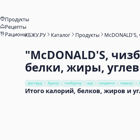
Продукты
Рецепты
Рационы
КБЖУ.РУ
Каталог
Продукты
McDONALD'S, 
"McDONALD'S, чиз
белки, жиры, угле
фастфуд
бургер
чизбургер
еда
сэндвичи
перекус
Итого калорий, белков, жиров и у