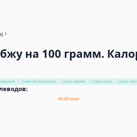
я)
бжу на 100 грамм. Кало
домашняя.
Слива обыкновенная.
Слива садовая.
Слива синяя.
Слива жёлт
глеводов:
49.00
ккал