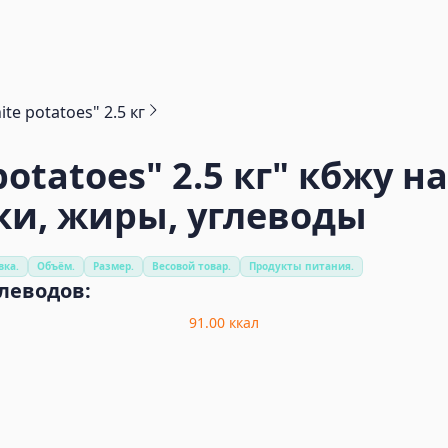
te potatoes" 2.5 кг
otatoes" 2.5 кг"
кбжу на
ки, жиры, углеводы
вка.
Объём.
Размер.
Весовой товар.
Продукты питания.
глеводов:
91.00
ккал