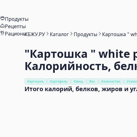
Продукты
Рецепты
Рационы
КБЖУ.РУ
Каталог
Продукты
Картошка " whi
"Картошка " white p
Калорийность, бел
Картошка.
Картофель.
Овощ.
Вес.
Количество.
Упако
Итого калорий, белков, жиров и у