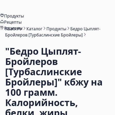
Продукты
Рецепты
Рационы
КБЖУ.РУ
Каталог
Продукты
Бедро Цыплят-
Бройлеров [Турбаслинские Бройлеры]
"Бедро Цыплят-
Бройлеров
[Турбаслинские
Бройлеры]"
кбжу на
100 грамм.
Калорийность,
белки, жиры,