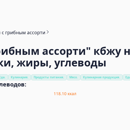
 с грибным ассорти
рибным ассорти"
кбжу н
ки, жиры, углеводы
Еда.
Кулинария.
Продукты питания.
Мясо.
Кулинарная продукция.
Ед
глеводов:
118.10
ккал